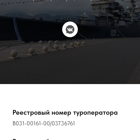
Реестровый номер туроператора
В031-00161-00/03736761