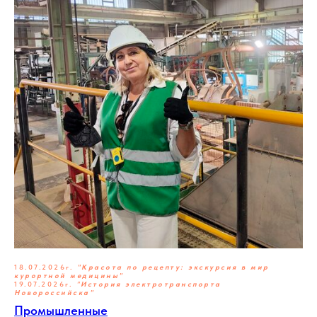
18.07.2026г.
"Красота по рецепту: экскурсия в мир
курортной медицины"
19.07.2026г.
"
История электротранспорта
Новороссийска"
Промышленные