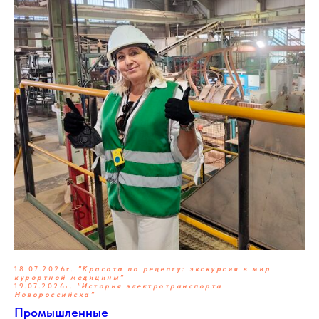
18.07.2026г.
"Красота по рецепту: экскурсия в мир
курортной медицины"
19.07.2026г.
"
История электротранспорта
Новороссийска"
Промышленные