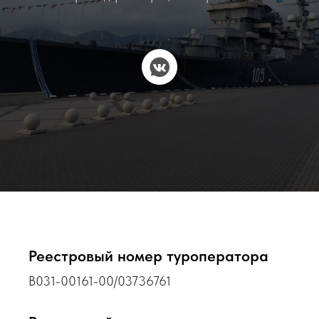
Реестровый номер туроператора
В031-00161-00/03736761