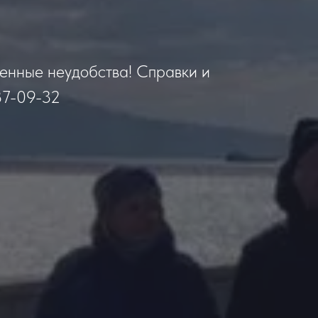
менные неудобства! Справки и
87-09-32