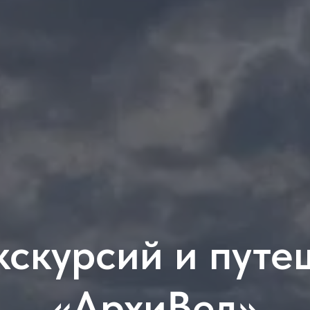
кскурсий и путе
«АрхиВед»