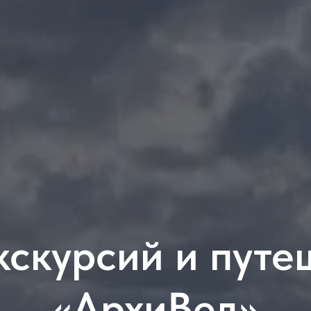
кскурсий и путе
«АрхиВед»