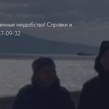
менные неудобства! Справки и
87-09-32