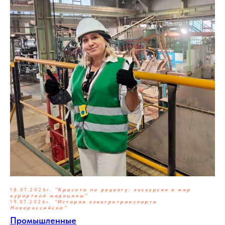
18.07.2026г.
"Красота по рецепту: экскурсия в мир
курортной медицины"
19.07.2026г.
"
История электротранспорта
Новороссийска"
Промышленные