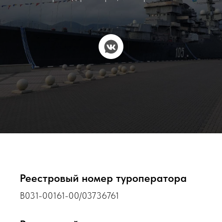
Реестровый номер туроператора
В031-00161-00/03736761