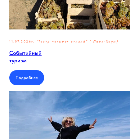
11.07.2026г.
"Театр четырех стихий" ( Парк-Хоум)
Событийный
туризм
Подробнее