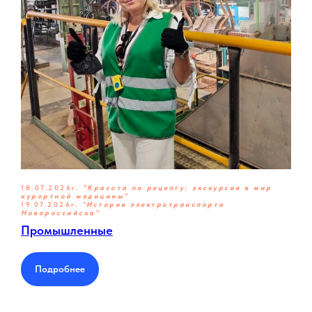
18.07.2026г.
"Красота по рецепту: экскурсия в мир
курортной медицины"
19.07.2026г.
"
История электротранспорта
Новороссийска"
Промышленные
Подробнее