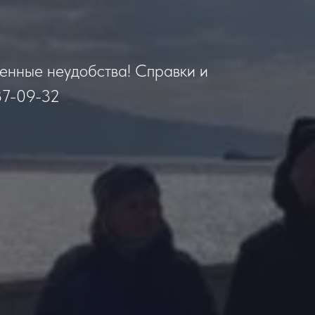
менные неудобства! Справки и
87-09-32