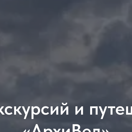
кскурсий и путе
«АрхиВед»