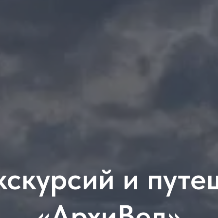
кскурсий и путе
«АрхиВед»