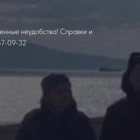
менные неудобства! Справки и
87-09-32