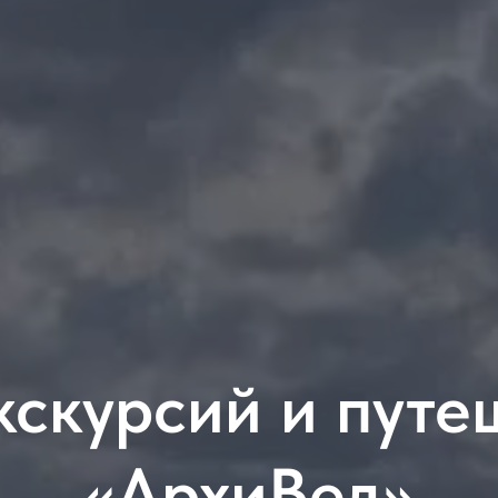
кскурсий и путе
«АрхиВед»