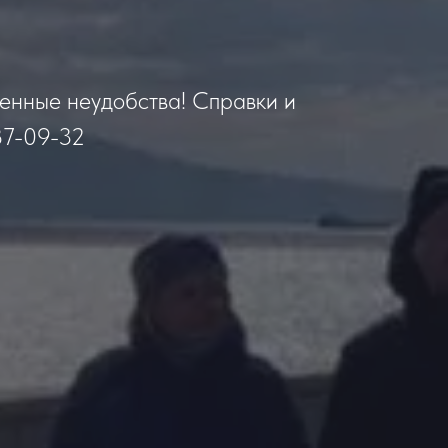
менные неудобства! Справки и
87-09-32