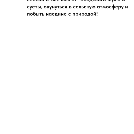
суеты, окунуться в сельскую атмосферу и
побыть наедине с природой!
СТОИМОСТЬ ТУРА
Стоимость тура по запросу . Начало
маршрута может быть изменено по запросу
группы.
Дополнительные расходы: .