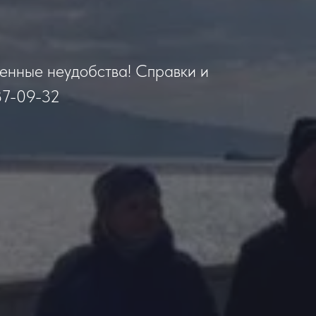
менные неудобства! Справки и
87-09-32