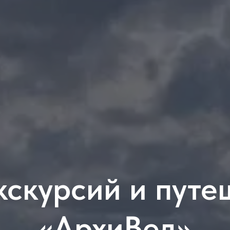
кскурсий и путе
«АрхиВед»